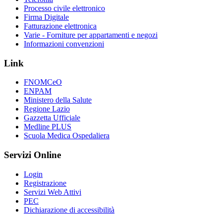
Processo civile elettronico
Firma Digitale
Fatturazione elettronica
Varie - Forniture per appartamenti e negozi
Informazioni convenzioni
Link
FNOMCeO
ENPAM
Ministero della Salute
Regione Lazio
Gazzetta Ufficiale
Medline PLUS
Scuola Medica Ospedaliera
Servizi Online
Login
Registrazione
Servizi Web Attivi
PEC
Dichiarazione di accessibilità