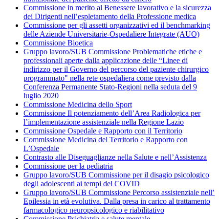
Commissione in merito al Benessere lavorativo e la sicurezza
dei Dirigenti nell’espletamento della Professione medica
Commissione per gli assetti organizzativi ed il benchmarking
delle Aziende Universitarie-Ospedaliere Integrate (AUO)
Commissione Bioetica
Gruppo lavoro/SUB Commissione Problematiche etiche e
professionali aperte dalla applicazione delle “Linee di
indirizzo per il Governo del percorso del paziente chirurgico
programmato" nella rete ospedaliera come previsto dalla
Conferenza Permanente Stato-Regioni nella seduta del 9
luglio 2020
Commissione Medicina dello Sport
Commissione Il potenziamento dell’Area Radiologica per
l’implementazione assistenziale nella Regione Lazio
Commissione Ospedale e Rapporto con il Territorio
Commissione Medicina del Territorio e Rapporto con
L’Ospedale
Contrasto alle Diseguaglianze nella Salute e nell’Assistenza
Commissione per la pediatria
Gruppo lavoro/SUB Commissione per il disagio psicologico
degli adolescenti ai tempi del COVID
Gruppo lavoro/SUB Commissione Percorso assistenziale nell’
Epilessia in età evolutiva. Dalla presa in carico al trattamento
farmacologico neuropsicologico e riabilitativo
Commissione Psichiatria e salute mentale