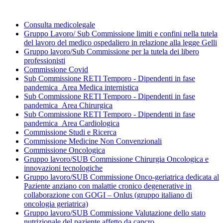
Consulta medicolegale
Gruppo Lavoro/ Sub Commissione limiti e confini nella tutela
del lavoro del medico ospedaliero in relazione alla legge Gelli
Gruppo lavoro/Sub Commissione per la tutela dei libero
professionisti
Commissione Covid
Sub Commissione RETI Temporo - Dipendenti in fase
pandemica_Area Medica internistica
Sub Commissione RETI Temporo - Dipendenti in fase
pandemica_Area Chirurgica
Sub Commissione RETI Temporo - Dipendenti in fase
pandemica_Area Cardiologica
Commissione Studi e Ricerca
Commissione Medicine Non Convenzionali
Commissione Oncologica
Gruppo lavoro/SUB Commissione Chirurgia Oncologica e
innovazioni tecnologiche
Gruppo lavoro/SUB Commissione Onco-geriatrica dedicata al
Paziente anziano con malattie cronico degenerative in
collaborazione con GOGI – Onlus (gruppo italiano di
oncologia geriatrica)
Gruppo lavoro/SUB Commissione Valutazione dello stato
nutrizionale del paziente affetto da cancro