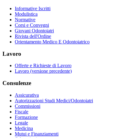
Informative Iscritti
Modulistica
Normative
Corsi e Convegni
Giovani Odontoiatri
Rivista dell'Ordine
Orientamento Medico E Odontoiatrico
Lavoro
Offerte e Richieste di Lavoro
Lavoro (versione precedente)
Consulenze
Assicurativa
Autorizzazioni Studi Medici/Odontoiatri
Commissioni
Fiscale
Formazione
Legale
Medicina
Mutui e Finanziamenti