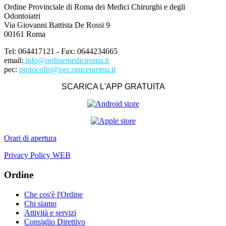
Ordine Provinciale di Roma dei Medici Chirurghi e degli
Odontoiatri
Via Giovanni Battista De Rossi 9
00161 Roma
Tel: 064417121 - Fax: 0644234665
email:
info@ordinemediciroma.it
pec:
protocollo@pec.omceoroma.it
SCARICA L'APP GRATUITA
Orari di apertura
Privacy Policy WEB
Ordine
Che cos'è l'Ordine
Chi siamo
Attività e servizi
Consiglio Direttivo