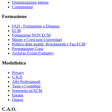
Organizzazione interna
Commissioni
Formazione
FAD - Formazione a Distanza
ECM
Formazione NON ECM
Master e Corsi post Universitari
Politica della qualità, Regolamenti e Faq ECM
Presentazione Corsi
Archivio Eventi Formativi
Modulistica
Privacy
U.R.P.
Albi Professionali
Tasse e Contributi
Segreteria ed ECM
Enpam
Onaosi
C.A.O.