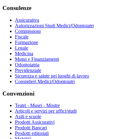
Consulenze
Assicurativa
Autorizzazioni Studi Medici/Odontoiatri
Commissioni
Fiscale
Formazione
Legale
Medicina
Mutui e Finanziamenti
Odontoiatria
Previdenziale
Sicurezza e salute nei luoghi di lavoro
Consiglieri Medici/Odontoiatri
Convenzioni
Teatri - Musei - Mostre
Articoli e servizi per uffici/studi
Asili e scuole
Prodotti Assicurativi
Prodotti Bancari
Prodotti editoriali
Mobilità