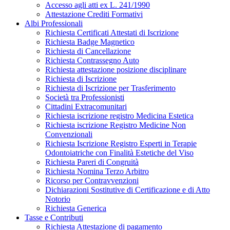
Accesso agli atti ex L. 241/1990
Attestazione Crediti Formativi
Albi Professionali
Richiesta Certificati Attestati di Iscrizione
Richiesta Badge Magnetico
Richiesta di Cancellazione
Richiesta Contrassegno Auto
Richiesta attestazione posizione disciplinare
Richiesta di Iscrizione
Richiesta di Iscrizione per Trasferimento
Società tra Professionisti
Cittadini Extracomunitari
Richiesta iscrizione registro Medicina Estetica
Richiesta iscrizione Registro Medicine Non
Convenzionali
Richiesta Iscrizione Registro Esperti in Terapie
Odontoiatriche con Finalità Estetiche del Viso
Richiesta Pareri di Congruità
Richiesta Nomina Terzo Arbitro
Ricorso per Contravvenzioni
Dichiarazioni Sostitutive di Certificazione e di Atto
Notorio
Richiesta Generica
Tasse e Contributi
Richiesta Attestazione di pagamento