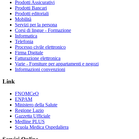
Prodotti Assicurativi
Prodotti Bancari
Prodotti editoriali
Mobilità
Servizi per la persona
Corsi di lingue - Formazione
Informatica
Telefonia
Processo civile elettronico
Firma Digitale
Fatturazione elettronica
Varie - Forniture per appartamenti e negozi
Informazioni convenzioni
Link
FNOMCeO
ENPAM
Ministero della Salute
Regione Lazio
Gazzetta Ufficiale
Medline PLUS
Scuola Medica Ospedaliera