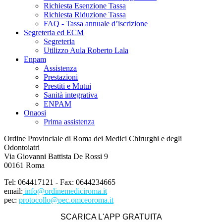
Richiesta Esenzione Tassa
Richiesta Riduzione Tassa
FAQ - Tassa annuale d’iscrizione
Segreteria ed ECM
Segreteria
Utilizzo Aula Roberto Lala
Enpam
Assistenza
Prestazioni
Prestiti e Mutui
Sanità integrativa
ENPAM
Onaosi
Prima assistenza
Ordine Provinciale di Roma dei Medici Chirurghi e degli
Odontoiatri
Via Giovanni Battista De Rossi 9
00161 Roma
Tel: 064417121 - Fax: 0644234665
email:
info@ordinemediciroma.it
pec:
protocollo@pec.omceoroma.it
SCARICA L'APP GRATUITA