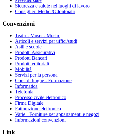
Previdenziale
Sicurezza e salute nei luoghi di lavoro
Consiglieri Medici/Odontoiatri
Convenzioni
Teatri - Musei - Mostre
Articoli e servizi per uffici/studi
Asili e scuole
Prodotti Assicurativi
Prodotti Bancari
Prodotti editoriali
Mobilità
Servizi per la persona
Corsi di lingue - Formazione
Informatica
Telefonia
Processo civile elettronico
Firma Digitale
Fatturazione elettronica
Varie - Forniture per appartamenti e negozi
Informazioni convenzioni
Link