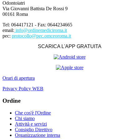
Odontoiatri
Via Giovanni Battista De Rossi 9
00161 Roma
Tel: 064417121 - Fax: 0644234665
email:
info@ordinemediciroma.it
pec:
protocollo@pec.omceoroma.it
SCARICA L'APP GRATUITA
Orari di apertura
Privacy Policy WEB
Ordine
Che cos'è l'Ordine
Chi siamo
Attività e servizi
Consiglio Direttivo
Organizzazione interna