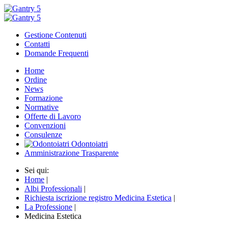
Gestione Contenuti
Contatti
Domande Frequenti
Home
Ordine
News
Formazione
Normative
Offerte di Lavoro
Convenzioni
Consulenze
Odontoiatri
Amministrazione Trasparente
Sei qui:
Home
|
Albi Professionali
|
Richiesta iscrizione registro Medicina Estetica
|
La Professione
|
Medicina Estetica