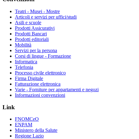
Teatri - Musei - Mostre
Articoli e servizi per uffici/studi
Asili e scuole
Prodotti Assicurativi
Prodotti Bancari
Prodotti editoriali
Mobilità
Servizi per la persona
Corsi di lingue - Formazione
Informatica
Telefonia
Processo civile elettronico
Firma Digitale
Fatturazione elettronica
Varie - Forniture per appartamenti e negozi
Informazioni convenzioni
Link
FNOMCeO
ENPAM
Ministero della Salute
Regione Lazio