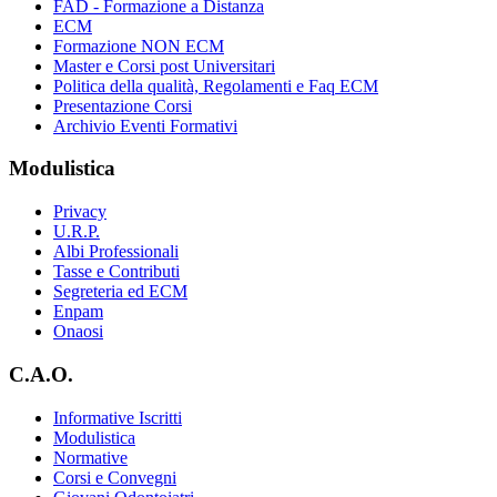
FAD - Formazione a Distanza
ECM
Formazione NON ECM
Master e Corsi post Universitari
Politica della qualità, Regolamenti e Faq ECM
Presentazione Corsi
Archivio Eventi Formativi
Modulistica
Privacy
U.R.P.
Albi Professionali
Tasse e Contributi
Segreteria ed ECM
Enpam
Onaosi
C.A.O.
Informative Iscritti
Modulistica
Normative
Corsi e Convegni