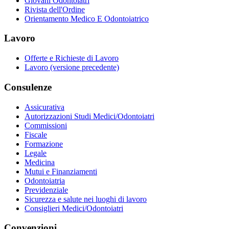
Giovani Odontoiatri
Rivista dell'Ordine
Orientamento Medico E Odontoiatrico
Lavoro
Offerte e Richieste di Lavoro
Lavoro (versione precedente)
Consulenze
Assicurativa
Autorizzazioni Studi Medici/Odontoiatri
Commissioni
Fiscale
Formazione
Legale
Medicina
Mutui e Finanziamenti
Odontoiatria
Previdenziale
Sicurezza e salute nei luoghi di lavoro
Consiglieri Medici/Odontoiatri
Convenzioni