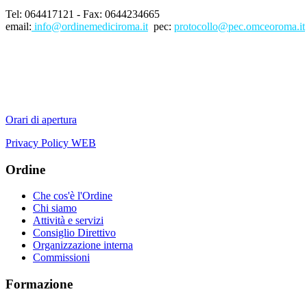
Tel: 064417121 - Fax: 0644234665
email:
info@ordinemediciroma.it
pec:
protocollo@pec.omceoroma.it
Orari di apertura
Privacy Policy WEB
Ordine
Che cos'è l'Ordine
Chi siamo
Attività e servizi
Consiglio Direttivo
Organizzazione interna
Commissioni
Formazione