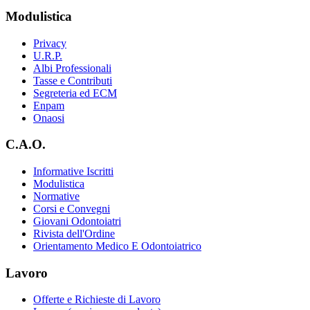
Modulistica
Privacy
U.R.P.
Albi Professionali
Tasse e Contributi
Segreteria ed ECM
Enpam
Onaosi
C.A.O.
Informative Iscritti
Modulistica
Normative
Corsi e Convegni
Giovani Odontoiatri
Rivista dell'Ordine
Orientamento Medico E Odontoiatrico
Lavoro
Offerte e Richieste di Lavoro