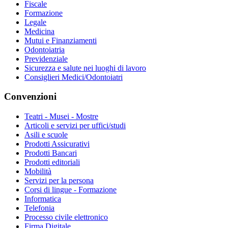
Fiscale
Formazione
Legale
Medicina
Mutui e Finanziamenti
Odontoiatria
Previdenziale
Sicurezza e salute nei luoghi di lavoro
Consiglieri Medici/Odontoiatri
Convenzioni
Teatri - Musei - Mostre
Articoli e servizi per uffici/studi
Asili e scuole
Prodotti Assicurativi
Prodotti Bancari
Prodotti editoriali
Mobilità
Servizi per la persona
Corsi di lingue - Formazione
Informatica
Telefonia
Processo civile elettronico
Firma Digitale