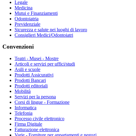
Legale
Medicina
Mutui e Finanziamenti
Odontoiatria
Previdenziale
Sicurezza e salute nei luoghi di lavoro
Consiglieri Medici/Odontoiatri
Convenzioni
Teatri - Musei - Mostre
Articoli e servizi per uffici/studi
Asili e scuole
Prodotti Assicurativi
Prodotti Bancari
Prodotti editoriali
Mobilità
Servizi per la persona
Corsi di lingue - Formazione
Informatica
Telefonia
Processo civile elettronico
Firma Digitale
Fatturazione elettronica
Varie - Forniture per appartamenti e negozi