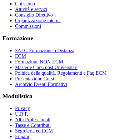
Chi siamo
Attività e servizi
Consiglio Direttivo
Organizzazione interna
Commissioni
Formazione
FAD - Formazione a Distanza
ECM
Formazione NON ECM
Master e Corsi post Universitari
Politica della qualità, Regolamenti e Faq ECM
Presentazione Corsi
Archivio Eventi Formativi
Modulistica
Privacy
U.R.P.
Albi Professionali
Tasse e Contributi
Segreteria ed ECM
Enpam