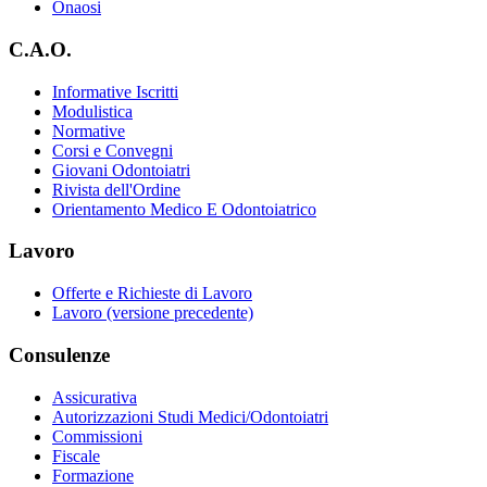
Onaosi
C.A.O.
Informative Iscritti
Modulistica
Normative
Corsi e Convegni
Giovani Odontoiatri
Rivista dell'Ordine
Orientamento Medico E Odontoiatrico
Lavoro
Offerte e Richieste di Lavoro
Lavoro (versione precedente)
Consulenze
Assicurativa
Autorizzazioni Studi Medici/Odontoiatri
Commissioni
Fiscale
Formazione