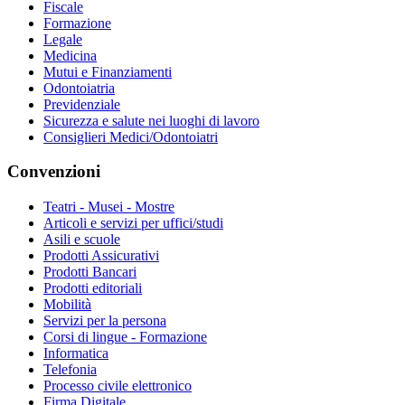
Fiscale
Formazione
Legale
Medicina
Mutui e Finanziamenti
Odontoiatria
Previdenziale
Sicurezza e salute nei luoghi di lavoro
Consiglieri Medici/Odontoiatri
Convenzioni
Teatri - Musei - Mostre
Articoli e servizi per uffici/studi
Asili e scuole
Prodotti Assicurativi
Prodotti Bancari
Prodotti editoriali
Mobilità
Servizi per la persona
Corsi di lingue - Formazione
Informatica
Telefonia
Processo civile elettronico
Firma Digitale