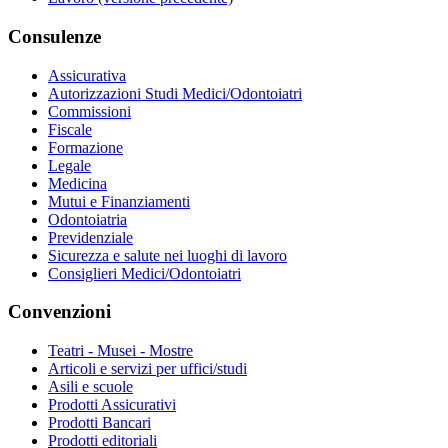
Consulenze
Assicurativa
Autorizzazioni Studi Medici/Odontoiatri
Commissioni
Fiscale
Formazione
Legale
Medicina
Mutui e Finanziamenti
Odontoiatria
Previdenziale
Sicurezza e salute nei luoghi di lavoro
Consiglieri Medici/Odontoiatri
Convenzioni
Teatri - Musei - Mostre
Articoli e servizi per uffici/studi
Asili e scuole
Prodotti Assicurativi
Prodotti Bancari
Prodotti editoriali