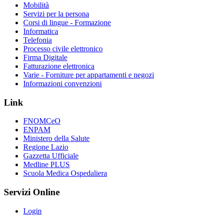
Mobilità
Servizi per la persona
Corsi di lingue - Formazione
Informatica
Telefonia
Processo civile elettronico
Firma Digitale
Fatturazione elettronica
Varie - Forniture per appartamenti e negozi
Informazioni convenzioni
Link
FNOMCeO
ENPAM
Ministero della Salute
Regione Lazio
Gazzetta Ufficiale
Medline PLUS
Scuola Medica Ospedaliera
Servizi Online
Login