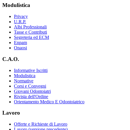
Modulistica
Privacy
U.R.P.
Albi Professionali
Tasse e Contributi
Segreteria ed ECM
Enpam
Onaosi
C.A.O.
Informative Iscritti
Modulistica
Normative
Corsi e Convegni
Giovani Odontoiatri
Rivista dell'Ordine
Orientamento Medico E Odontoiatrico
Lavoro
Offerte e Richieste di Lavoro
Lavoro (versione precedente)